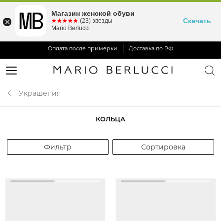
Магазин женской обуви
Скачать
☆☆☆☆☆
★★★★★
(23) звезды
Mario Berlucci
Оплата после примерки
Доставка по РФ
Украшения
КОЛЬЦА
Фильтр
Сортировка