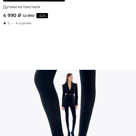
Дутики из текстиля
4 990 ₽
12 990
-62%
5
4 оценки