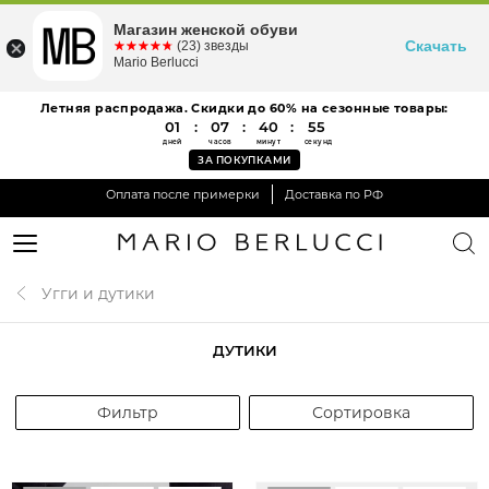
Магазин женской обуви
Скачать
☆☆☆☆☆
★★★★★
(23) звезды
Mario Berlucci
Летняя распродажа. Скидки до 60% на сезонные товары:
01
:
07
:
40
:
55
дней
часов
минут
секунд
ЗА ПОКУПКАМИ
Оплата после примерки
Доставка по РФ
Угги и дутики
ДУТИКИ
Фильтр
Сортировка