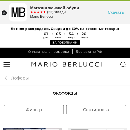
Магазин женской обуви
Скачать
☆☆☆☆☆
★★★★★
(23) звезды
Mario Berlucci
Летняя распродажа. Скидки до 60% на сезонные товары:
01
:
03
:
54
:
20
дней
часов
минут
секунд
ЗА ПОКУПКАМИ
Оплата после примерки
Доставка по РФ
Лоферы
ОКСФОРДЫ
Фильтр
Сортировка