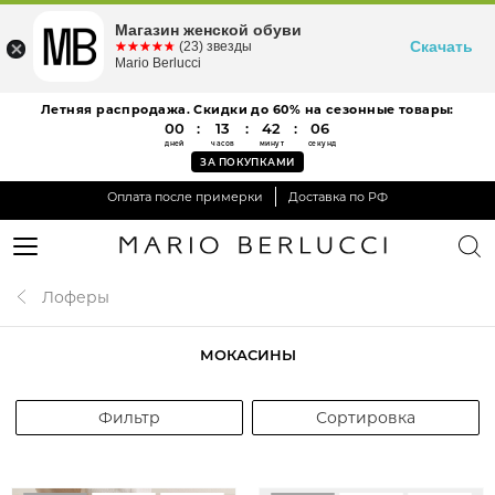
Магазин женской обуви
Скачать
☆☆☆☆☆
★★★★★
(23) звезды
Mario Berlucci
Летняя распродажа. Скидки до 60% на сезонные товары:
00
:
13
:
42
:
06
дней
часов
минут
секунд
ЗА ПОКУПКАМИ
Оплата после примерки
Доставка по РФ
Лоферы
МОКАСИНЫ
Фильтр
Сортировка