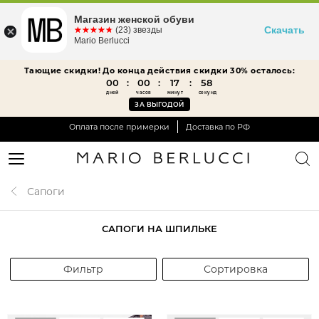
Магазин женской обуви
Скачать
☆☆☆☆☆
★★★★★
(23) звезды
Mario Berlucci
Тающие скидки! До конца действия скидки 30% осталось:
00
:
00
:
17
:
58
дней
часов
минут
секунд
ЗА ВЫГОДОЙ
Оплата после примерки
Доставка по РФ
Сапоги
САПОГИ НА ШПИЛЬКЕ
Фильтр
Сортировка