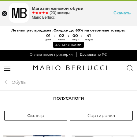
Магазин женской обуви
Скачать
☆☆☆☆☆
★★★★★
(23) звезды
Mario Berlucci
Летняя распродажа. Скидки до 60% на сезонные товары:
01
:
02
:
00
:
41
дней
часов
минут
секунд
ЗА ПОКУПКАМИ
Оплата после примерки
Доставка по РФ
Обувь
ПОЛУСАПОГИ
Фильтр
Сортировка